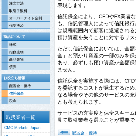
注文方法
表現します。
取引手数料
信託保全により、CFDやFX業者
オーバーナイト金利
も、信託管理人によって信託銀行
強制決済
は規程範囲内で顧客に返還される
預け資産を失うことに対するリス
商品について
株式
ただし信託保全においては、全額
指数先物
全」と預かり資産の一部のみを保
商品先物
あり、必ずしも預け資産が全額保
債券
ません。
お役立ち情報
信託保全を実施する際には、CFD
配当金・優待
を委託するコストが発生するため
信託保全
なる場合やその他のサービスの充
税金
とも考えられます。
サービスの充実度と保全スキーム
取扱業者一覧
見て取引業者を選ぶことが重要で
CMC Markets Japan
配当金・優待