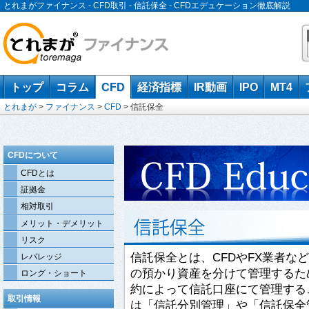
とれまがファイナンス - CFD取引 - 信託保全 - CFDエデュケーション徹底解説
トップ
コラム
CFD
経済指標
IR動画
IPO
MT4
とれまが
>
ファイナンス
>
CFD
>
信託保全
CFDについて
CFDとは
証拠金
相対取引
メリット・デメリット
リスク
信託保全とは、CFDやFX業者な
レバレッジ
の預かり資産を分けて管理するた
ロング・ショート
約によって信託口座にて管理する
取引情報
は「信託分別管理」や「信託保全