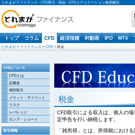
とれまがファイナンス - CFD取引 - 税金 - CFDエデュケーション徹底解説
トップ
コラム
CFD
経済指標
IR動画
IPO
MT4
とれまが
>
ファイナンス
>
CFD
>
税金
CFDについて
CFDとは
証拠金
相対取引
メリット・デメリット
リスク
CFD取引による収入は、個人の
レバレッジ
定申告を行い納税します。
ロング・ショート
「雑所得」とは、所得税における
取引情報