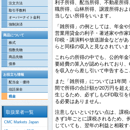
利子所得、配当所得、不動産所得
注文方法
職所得、山林所得、譲渡所得およ
取引手数料
当しない所得をいいます。
オーバーナイト金利
強制決済
「雑所得」の例としては、年金や
営業用貸金の利子・著述家や作家
商品について
印税・講演料や放送謝金などがあ
株式
らと同様の収入と見なされていま
指数先物
これらの所得の中でも、公的年金
商品先物
要経費の算入が認められており、
債券
を収入から差し引いて申告するこ
お役立ち情報
また「雑所得」については1年間（1
配当金・優待
間で所得の合計額が20万円を超
信託保全
生じるため、必ずしもCFD取引
税金
る必要はありません。
注意しないといけない点は、課税
取扱業者一覧
きず1年ごとに課税されるため、例
CMC Markets Japan
じていても、翌年の利益と相殺す