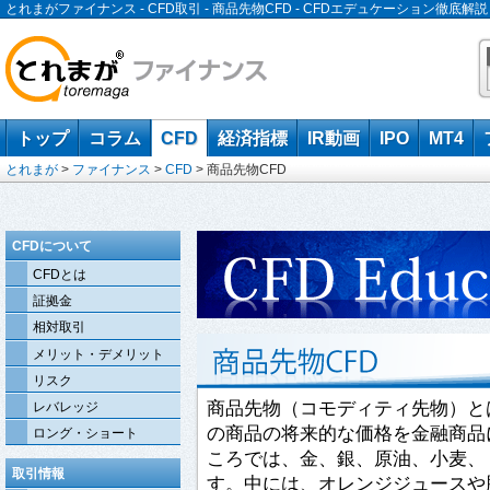
とれまがファイナンス - CFD取引 - 商品先物CFD - CFDエデュケーション徹底解説
トップ
コラム
CFD
経済指標
IR動画
IPO
MT4
とれまが
>
ファイナンス
>
CFD
>
商品先物CFD
CFDについて
CFDとは
証拠金
相対取引
メリット・デメリット
リスク
商品先物（コモディティ先物）と
レバレッジ
の商品の将来的な価格を金融商品
ロング・ショート
ころでは、金、銀、原油、小麦、
取引情報
す。中には、オレンジジュースや