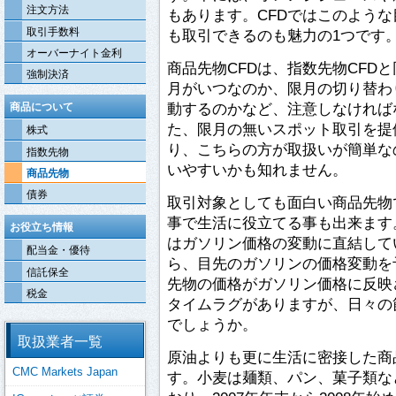
注文方法
もあります。CFDではこのよう
取引手数料
も取引できるのも魅力の1つです
オーバーナイト金利
商品先物CFDは、指数先物CFD
強制決済
月がいつなのか、限月の切り替わ
動するのかなど、注意しなければ
商品について
た、限月の無いスポット取引を提
株式
り、こちらの方が取扱いが簡単な
指数先物
いやすいかも知れません。
商品先物
債券
取引対象としても面白い商品先物
事で生活に役立てる事も出来ます
お役立ち情報
はガソリン価格の変動に直結して
配当金・優待
ら、目先のガソリンの価格変動を
信託保全
先物の価格がガソリン価格に反映
税金
タイムラグがありますが、日々の
でしょうか。
取扱業者一覧
原油よりも更に生活に密接した商
CMC Markets Japan
す。小麦は麺類、パン、菓子類な