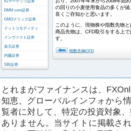
おり、2007年年末から2008年
IGマーケッツ証券
の回りの小麦使用食品の多くが値
DMM.com証券
良くご存知かと思います。
GMOクリック証券
このように、現物株や指数先物と
ドットコモディティ
商品先物は、CFD取引をする上
インヴァスト証券
す。
楽天証券
指数先物CFD
内藤証券
SBI証券
とれまがファイナンスは、FXOnli
知恵、グローバルインフォから
覧者に対して、特定の投資対象、
ありません。当サイトに掲載さ